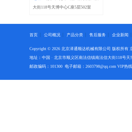
大街118号天博中心C座5层502室
首页
公司概况
产品分类
售后服务
企业新闻
Copyright ©
2026 北京泽通顺达机械有限公司 版权所有
地址：中国 · 北京市顺义区南法信镇南法信大街118号天博
邮政编码：101300 电子邮箱：
2603798@qq.com
VIP热线：