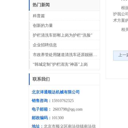
热门新闻
根
护我公
科普篇
术方案
创新的力量
相关
护栏清洗车邯郸上岗为护栏“洗脸”
企业招聘信息
市政养管处用隧道清洗车还原靓丽隧道壁(图)
上一
“韩城定制”护栏清洗“神器”上岗
联系我们
北京泽通顺达机械有限公司
销售咨询：
15910762325
电子邮箱：
2603798@qq.com
邮政编码：
101300
地址：
北京市顺义区南法信镇南法信